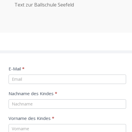
Text zur Ballschule Seefeld
Seefelds
E-Mail
Falls
*
Balllehre
Sie
menschlich
Nachname des Kindes
*
sind,
lassen
Vorname des Kindes
*
sie