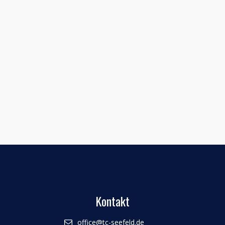
Angemeldet bleiben
Registrieren
Passwort vergessen?
Kontakt
office@tc-seefeld.de